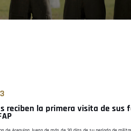
23
 reciben la primera visita de sus 
OFAP
 de Arequipa, luego de más de 30 días de su periodo de militari