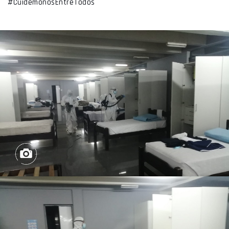
#CuidémonosEntreTodos