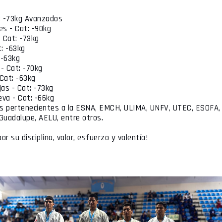
t: -73kg Avanzados
s - Cat: -90kg
 Cat: -73kg
: -63kg
 -63kg
- Cat: -70kg
Cat: -63kg
jas - Cat: -73kg
va - Cat: -66kg
os pertenecientes a la ESNA, EMCH, ULIMA, UNFV, UTEC, ESOFA, 
 Guadalupe, AELU, entre otros.
or su disciplina, valor, esfuerzo y valentía!